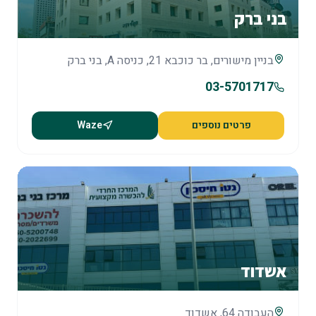
בני ברק
בניין מישורים, בר כוכבא 21, כניסה A, בני ברק
03-5701717
פרטים נוספים
Waze
אשדוד
העבודה 64, אשדוד