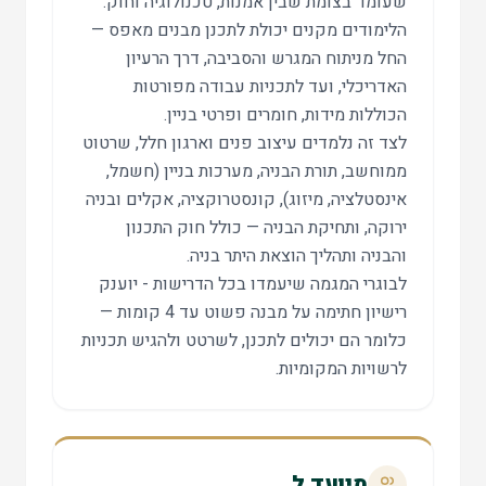
שעומד בצומת שבין אמנות, טכנולוגיה וחוק.
הלימודים מקנים יכולת לתכנן מבנים מאפס —
החל מניתוח המגרש והסביבה, דרך הרעיון
האדריכלי, ועד לתכניות עבודה מפורטות
הכוללות מידות, חומרים ופרטי בניין.
לצד זה נלמדים עיצוב פנים וארגון חלל, שרטוט
ממוחשב, תורת הבניה, מערכות בניין (חשמל,
אינסטלציה, מיזוג), קונסטרוקציה, אקלים ובניה
ירוקה, ותחיקת הבניה — כולל חוק התכנון
והבניה ותהליך הוצאת היתר בניה.
לבוגרי המגמה שיעמדו בכל הדרישות - יוענק
רישיון חתימה על מבנה פשוט עד 4 קומות —
כלומר הם יכולים לתכנן, לשרטט ולהגיש תכניות
לרשויות המקומיות.
מיועד ל