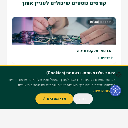
קורסים נוספים שיכולים לעניין אותך
הנדסאים (מה"ט)
הנדסאי אלקטרוניקה
לפרטים
האתר שלנו משתמש בעוגיות (Cookies)
🍪
הנדסאים (מה"ט)
אנו משתמשים בעוגיות צד ראשון לצורך תפעול תקין של האתר, שיפור חוויית
הגלישה וזכירת העדפותיך. העוגיות אינן משותפות עם גורמים חיצוניים.
מדיניות פרטיות
דחה
אני מסכים ✓
ייעוץ חינם – השאר פרטים
הנדסאי בטיחות
לפרטים
הנדסאים (מה"ט)