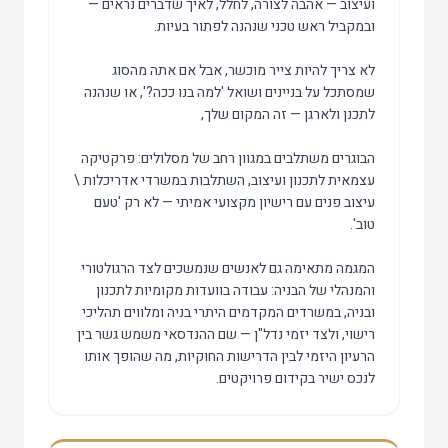
ועיצוב — אהבה לצורה, לחלל, לאיך שדברים נראים —
ובמקביל ראש טכני שנהנה לפתור בעיות.
לא צריך להיות צייר מוכשר, אבל אם אתה מהסוג
שמסתכל על בניינים ושואל 'למה בנו ככה?', או שנהנה
לתכנן ולארגן — זה המקום שלך,
הבוגרים משתלבים במגוון רחב של מסלולים: פרקטיקה
עצמאית לתכנון ועיצוב, השתלבות במשרדי אדריכלות \
עיצוב פנים עם רישיון מקצועי אמיתי — לא רק 'טעם
טוב'.
המגמה מתאימה גם לאנשים שנמשכים לצד הרגולטורי
והמנהלי של הבניה: עבודה בוועדות מקומיות לתכנון
ובניה, במשרדים המקדמים היתרי בניה ומלווים תהליכי
רישוי, ולצד יזמי נדל"ן — שם ההנדסאי משמש גשר בין
הרעיון היזמי לבין הדרישות החוקיות, מה שהופך אותו
לנכס ישיר בקידום פרויקטים.