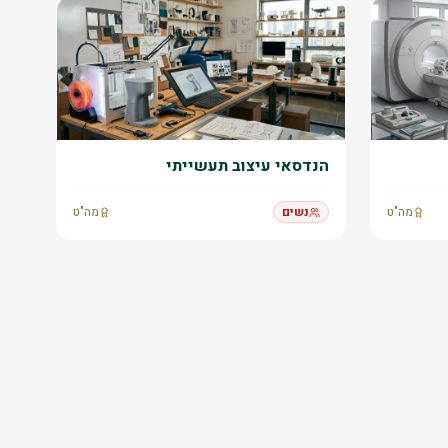
הנדסאי עיצוב תעשייתי
מה"ט
נשים
מה"ט