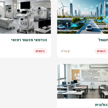
חשמל
הנדסאי מכשור רפואי
נשים
מה"ט
נשים
נולוגית