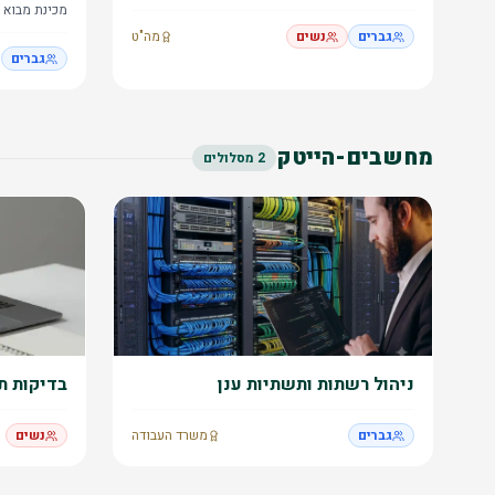
מכינת מבוא 
גברים
נשים
מה"ט
גברים
מחשבים-הייטק
2
מסלולים
ניהול רשתות ותשתיות ענן
בדיקות ת
גברים
משרד העבודה
נשים