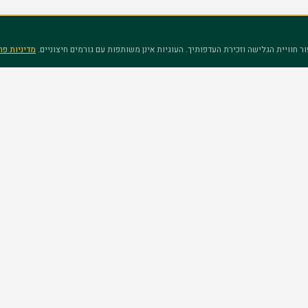
חוויית הגלישה וזכירת העדפותיך. העוגיות אינן משותפות עם גורמים חיצוניים.
מדיניות פר
מסלולי לימוד
מידע כללי
הנדסאים (מה"ט)
אודות
מחשבים-הייטק
חדשות
חשבונאות ופיננסים
מלגות
יסיון ואלפי בוגרים