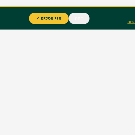
דחה
אני מסכים ✓
טיות
סניפים
ירושלים
בני ברק
אשדוד