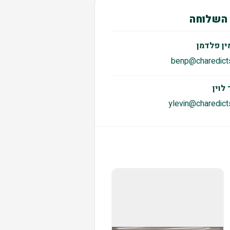
השלוחה
ין פלדמן
benp@charedicts.
 לוין
ylevin@charedicts