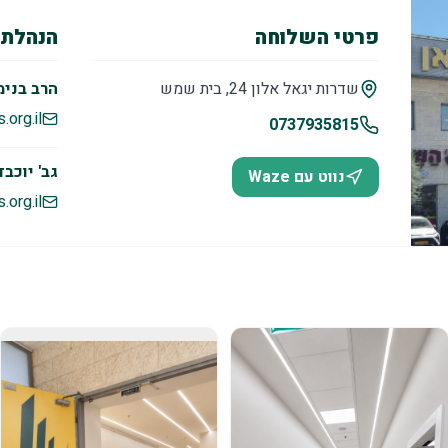
פרטי השלוחה
הנהלת 
שדרות יגאל אלון 24, בית שמש
הרב בנימ
org.il
0737935815
גב' יוכבד
נווט עם Waze
.org.il