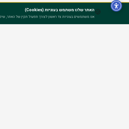
האתר שלנו משתמש בעוגיות (Cookies)
🍪
אנו משתמשים בעוגיות צד ראשון לצורך תפעול תקין של האתר, שיפור 
מוסד הכשרה מקצועית מוביל לציבור החרדי. מעל 30 שנות נ
המשתלבים בשוק העבודה המודרני תוך שמירה מלאה על ערכי הקהילה.