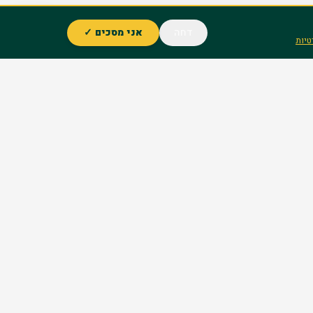
דחה
אני מסכים ✓
טיות
סניפים
ירושלים
בני ברק
אשדוד
ם
חיפה