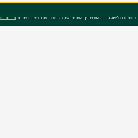
חוויית הגלישה וזכירת העדפותיך. העוגיות אינן משותפות עם גורמים חיצוניים.
מדיניות פר
מסלולי לימוד
מידע כללי
הנדסאים (מה"ט)
אודות
מחשבים-הייטק
חדשות
חשבונאות ופיננסים
מלגות
יסיון ואלפי בוגרים
מינהל
בוגרים מספרי